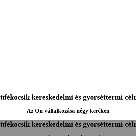
üfékocsik kereskedelmi és gyorséttermi cél
Az Ön vállalkozása négy keréken
üfékocsik kereskedelmi és gyorséttermi cél