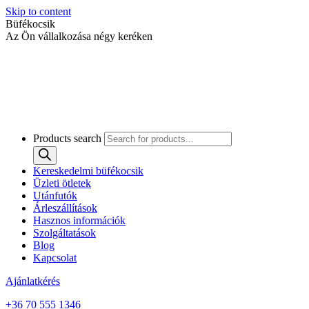
Skip to content
Büfékocsik
Az Ön vállalkozása négy keréken
Products search
Kereskedelmi büfékocsik
Üzleti ötletek
Utánfutók
Árleszállítások
Hasznos információk
Szolgáltatások
Blog
Kapcsolat
Ajánlatkérés
+36 70 555 1346