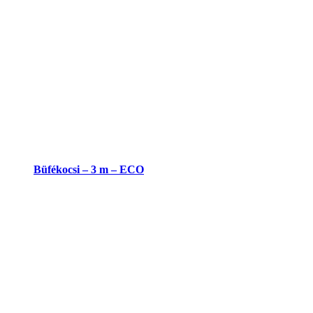
Büfékocsi – 3 m – ECO