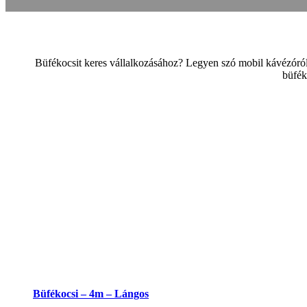
Büfékocsit keres vállalkozásához? Legyen szó mobil kávézóról, á
büfék
Büfékocsi – 4m – Lángos