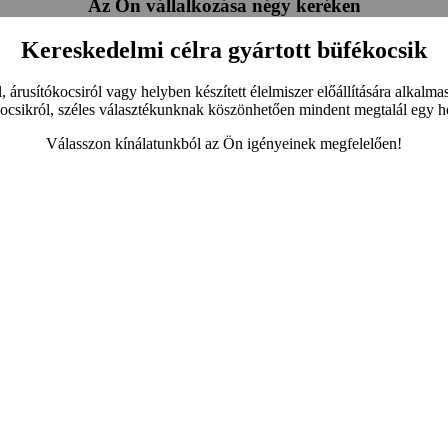
Az Ön vállalkozása négy keréken
Kereskedelmi célra gyártott büfékocsik
rusítókocsiról vagy helyben készített élelmiszer előállítására alkalmas k
ocsikról, széles választékunknak köszönhetően mindent megtalál egy h
Válasszon kínálatunkból az Ön igényeinek megfelelően!