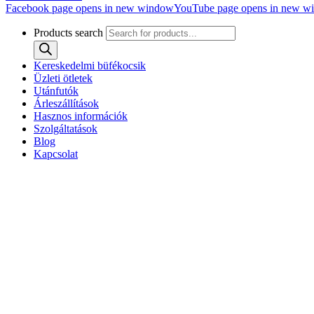
Facebook page opens in new window
YouTube page opens in new w
Products search
Kereskedelmi büfékocsik
Üzleti ötletek
Utánfutók
Árleszállítások
Hasznos információk
Szolgáltatások
Blog
Kapcsolat