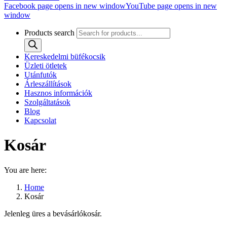
Facebook page opens in new window
YouTube page opens in new
window
Products search
Kereskedelmi büfékocsik
Üzleti ötletek
Utánfutók
Árleszállítások
Hasznos információk
Szolgáltatások
Blog
Kapcsolat
Kosár
You are here:
Home
Kosár
Jelenleg üres a bevásárlókosár.