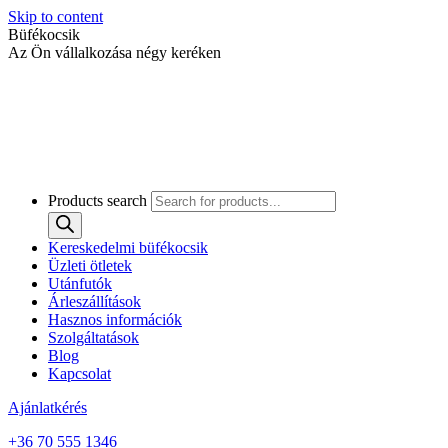
Skip to content
Büfékocsik
Az Ön vállalkozása négy keréken
Products search
Kereskedelmi büfékocsik
Üzleti ötletek
Utánfutók
Árleszállítások
Hasznos információk
Szolgáltatások
Blog
Kapcsolat
Ajánlatkérés
+36 70 555 1346