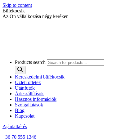
Skip to content
Büfékocsik
Az Ön vállalkozása négy keréken
Products search
Kereskedelmi büfékocsik
Üzleti ötletek
Utánfutók
Árleszállítások
Hasznos információk
Szolgáltatások
Blog
Kapcsolat
Ajánlatkérés
+36 70 555 1346