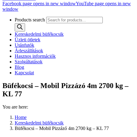
Facebook page opens in new window
YouTube page opens in new
window
Products search
Kereskedelmi büfékocsik
Üzleti ötletek
Utánfutók
Árleszállítások
Hasznos információk
Szolgáltatások
Blog
Kapcsolat
Büfékocsi – Mobil Pizzázó 4m 2700 kg –
KL 77
You are here:
Home
Kereskedelmi büfékocsik
Büfékocsi – Mobil Pizzázó 4m 2700 kg – KL 77